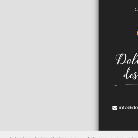
C
info@do