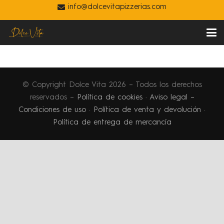
info@dolcevitapizzerias.com
© Copyright Dolce Vita
2026
– Todos los derechos
reservados –
Política de cookies
·
Aviso legal –
Condiciones de uso
·
Política de venta y devolución
·
Política de entrega de mercancía